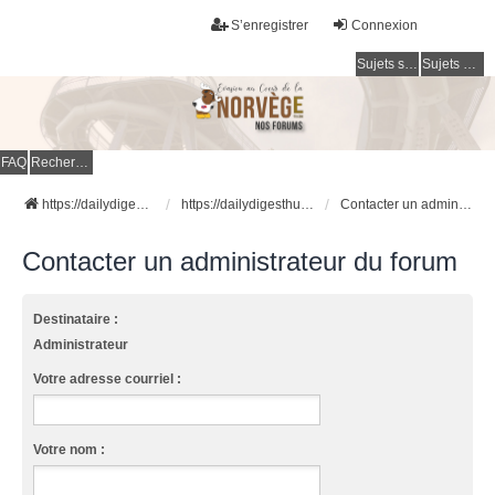
S’enregistrer
Connexion
Sujets sans réponse
Sujets actifs
FAQ
Rechercher
https://dailydigesthub.com
https://dailydigesthub.com
Contacter un administrateur du forum
Contacter un administrateur du forum
Destinataire :
Administrateur
Votre adresse courriel :
Votre nom :