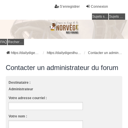
S’enregistrer
Connexion
Sujets sans réponse
Sujets actifs
FAQ
Rechercher
https://dailydigesthub.com
https://dailydigesthub.com
Contacter un administrateur du forum
Contacter un administrateur du forum
Destinataire :
Administrateur
Votre adresse courriel :
Votre nom :