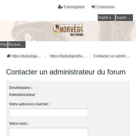
S’enregistrer
Connexion
Sujets sans réponse
Sujets actifs
FAQ
Rechercher
https://dailydigesthub.com
https://dailydigesthub.com
Contacter un administrateur du forum
Contacter un administrateur du forum
Destinataire :
Administrateur
Votre adresse courriel :
Votre nom :