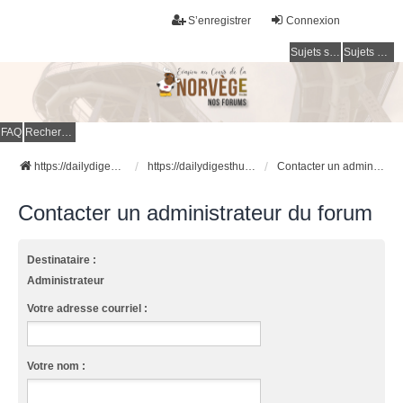
S’enregistrer
Connexion
Sujets sans réponse
Sujets actifs
FAQ
Rechercher
https://dailydigesthub.com
https://dailydigesthub.com
Contacter un administrateur du forum
Contacter un administrateur du forum
Destinataire :
Administrateur
Votre adresse courriel :
Votre nom :