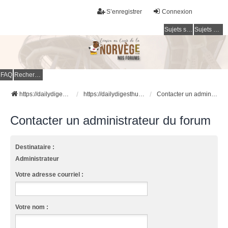
S’enregistrer
Connexion
Sujets sans réponse
Sujets actifs
FAQ
Rechercher
https://dailydigesthub.com
https://dailydigesthub.com
Contacter un administrateur du forum
Contacter un administrateur du forum
Destinataire :
Administrateur
Votre adresse courriel :
Votre nom :