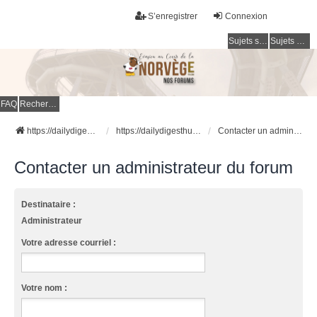
S’enregistrer
Connexion
Sujets sans réponse
Sujets actifs
FAQ
Rechercher
https://dailydigesthub.com
https://dailydigesthub.com
Contacter un administrateur du forum
Contacter un administrateur du forum
Destinataire :
Administrateur
Votre adresse courriel :
Votre nom :