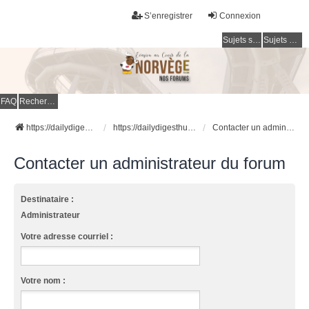
S’enregistrer
Connexion
Sujets sans réponse
Sujets actifs
FAQ
Rechercher
https://dailydigesthub.com
https://dailydigesthub.com
Contacter un administrateur du forum
Contacter un administrateur du forum
Destinataire :
Administrateur
Votre adresse courriel :
Votre nom :