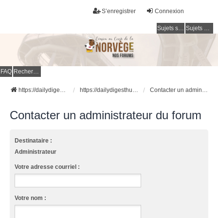
S’enregistrer
Connexion
Sujets sans réponse
Sujets actifs
FAQ
Rechercher
https://dailydigesthub.com
https://dailydigesthub.com
Contacter un administrateur du forum
Contacter un administrateur du forum
Destinataire :
Administrateur
Votre adresse courriel :
Votre nom :