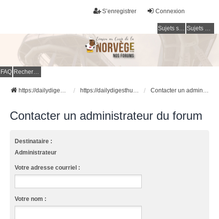
S’enregistrer
Connexion
Sujets sans réponse
Sujets actifs
FAQ
Rechercher
https://dailydigesthub.com
https://dailydigesthub.com
Contacter un administrateur du forum
Contacter un administrateur du forum
Destinataire :
Administrateur
Votre adresse courriel :
Votre nom :