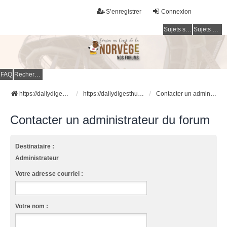
S’enregistrer
Connexion
Sujets sans réponse
Sujets actifs
FAQ
Rechercher
https://dailydigesthub.com
https://dailydigesthub.com
Contacter un administrateur du forum
Contacter un administrateur du forum
Destinataire :
Administrateur
Votre adresse courriel :
Votre nom :