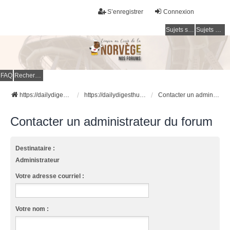
S’enregistrer
Connexion
Sujets sans réponse
Sujets actifs
FAQ
Rechercher
https://dailydigesthub.com
https://dailydigesthub.com
Contacter un administrateur du forum
Contacter un administrateur du forum
Destinataire :
Administrateur
Votre adresse courriel :
Votre nom :