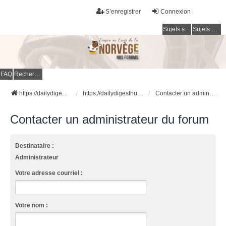
S’enregistrer
Connexion
Sujets sans réponse
Sujets actifs
FAQ
Rechercher
https://dailydigesthub.com
https://dailydigesthub.com
Contacter un administrateur du forum
Contacter un administrateur du forum
Destinataire :
Administrateur
Votre adresse courriel :
Votre nom :