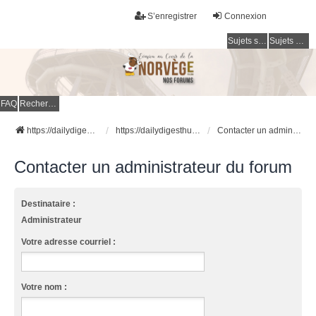
S’enregistrer
Connexion
Sujets sans réponse
Sujets actifs
FAQ
Rechercher
https://dailydigesthub.com
https://dailydigesthub.com
Contacter un administrateur du forum
Contacter un administrateur du forum
Destinataire :
Administrateur
Votre adresse courriel :
Votre nom :