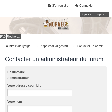
S’enregistrer
Connexion
Sujets sans réponse
Sujets actifs
FAQ
Rechercher
https://dailydigesthub.com
https://dailydigesthub.com
Contacter un administrateur du forum
Contacter un administrateur du forum
Destinataire :
Administrateur
Votre adresse courriel :
Votre nom :