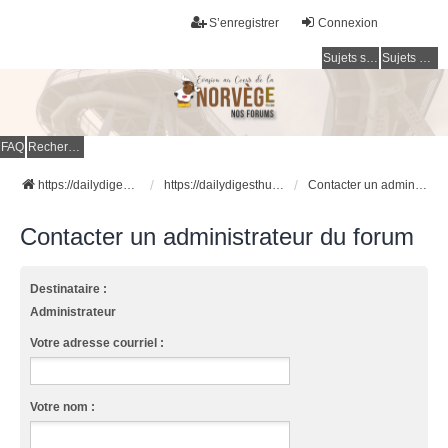
S’enregistrer
Connexion
Sujets sans réponse
Sujets actifs
FAQ
Rechercher
https://dailydigesthub.com
https://dailydigesthub.com
Contacter un administrateur du forum
Contacter un administrateur du forum
Destinataire :
Administrateur
Votre adresse courriel :
Votre nom :