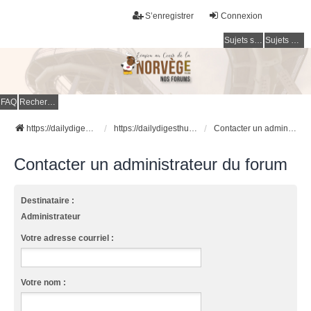
S’enregistrer
Connexion
Sujets sans réponse
Sujets actifs
FAQ
Rechercher
https://dailydigesthub.com
https://dailydigesthub.com
Contacter un administrateur du forum
Contacter un administrateur du forum
Destinataire :
Administrateur
Votre adresse courriel :
Votre nom :