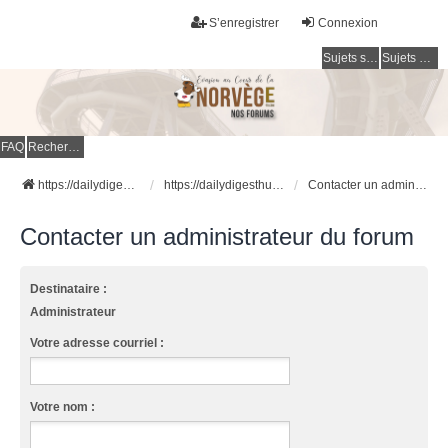
S’enregistrer
Connexion
Sujets sans réponse
Sujets actifs
FAQ
Rechercher
https://dailydigesthub.com
https://dailydigesthub.com
Contacter un administrateur du forum
Contacter un administrateur du forum
Destinataire :
Administrateur
Votre adresse courriel :
Votre nom :