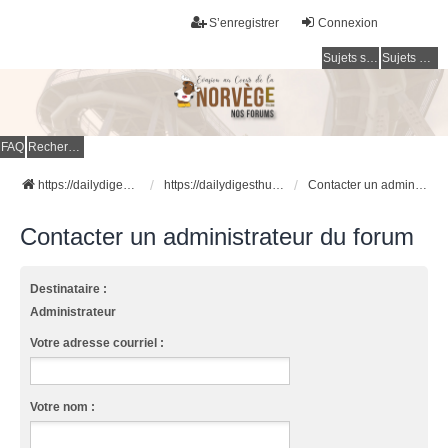
S’enregistrer
Connexion
Sujets sans réponse
Sujets actifs
FAQ
Rechercher
https://dailydigesthub.com
https://dailydigesthub.com
Contacter un administrateur du forum
Contacter un administrateur du forum
Destinataire :
Administrateur
Votre adresse courriel :
Votre nom :