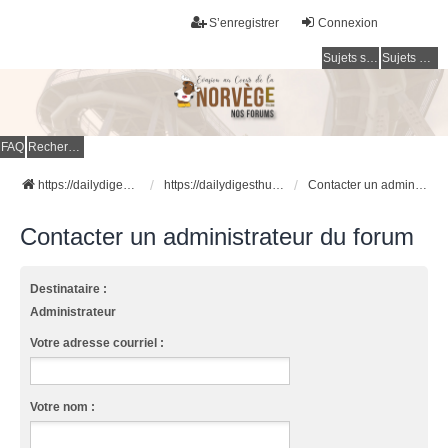
S’enregistrer
Connexion
Sujets sans réponse
Sujets actifs
FAQ
Rechercher
https://dailydigesthub.com
https://dailydigesthub.com
Contacter un administrateur du forum
Contacter un administrateur du forum
Destinataire :
Administrateur
Votre adresse courriel :
Votre nom :