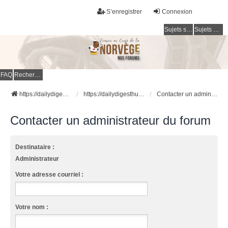
S’enregistrer
Connexion
Sujets sans réponse
Sujets actifs
FAQ
Rechercher
https://dailydigesthub.com
https://dailydigesthub.com
Contacter un administrateur du forum
Contacter un administrateur du forum
Destinataire :
Administrateur
Votre adresse courriel :
Votre nom :