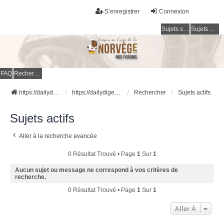
S’enregistrer
Connexion
Sujets sans réponse
Sujets actifs
FAQ
Rechercher
https://dailydigesthub.com
https://dailydigesthub.com
Rechercher
Sujets actifs
Sujets actifs
Aller à la recherche avancée
0 Résultat Trouvé • Page
1
Sur
1
Aucun sujet ou message ne correspond à vos critères de
recherche.
0 Résultat Trouvé • Page
1
Sur
1
Aller À