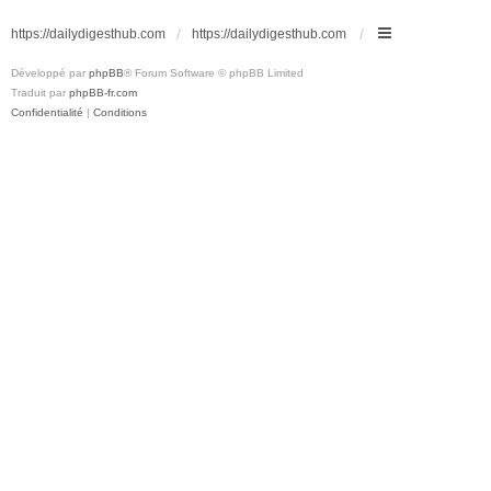
https://dailydigesthub.com
https://dailydigesthub.com
Développé par
phpBB
® Forum Software © phpBB Limited
Traduit par
phpBB-fr.com
Confidentialité
|
Conditions