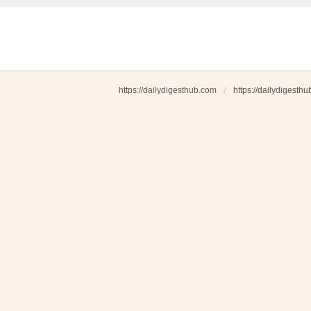
https://dailydigesthub.com
https://dailydigesth