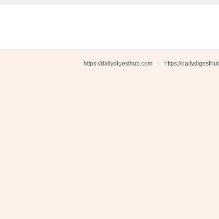
https://dailydigesthub.com
https://dailydigesth