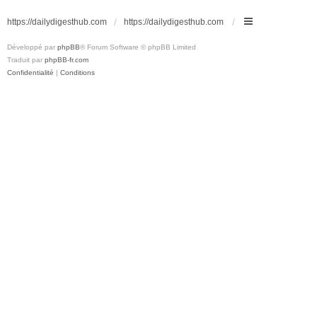
https://dailydigesthub.com
https://dailydigesthub.com
Développé par
phpBB
® Forum Software © phpBB Limited
Traduit par
phpBB-fr.com
Confidentialité
|
Conditions