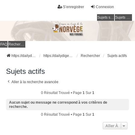
S’enregistrer
Connexion
Sujets sans réponse
Sujets actifs
FAQ
Rechercher
https://dailydigesthub.com
https://dailydigesthub.com
Rechercher
Sujets actifs
Sujets actifs
Aller à la recherche avancée
0 Résultat Trouvé • Page
1
Sur
1
Aucun sujet ou message ne correspond à vos critères de
recherche.
0 Résultat Trouvé • Page
1
Sur
1
Aller À