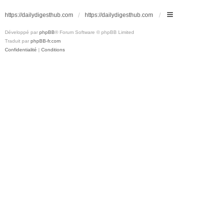
https://dailydigesthub.com
https://dailydigesthub.com
Développé par
phpBB
® Forum Software © phpBB Limited
Traduit par
phpBB-fr.com
Confidentialité
|
Conditions