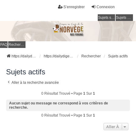
S’enregistrer
Connexion
Sujets sans réponse
Sujets actifs
FAQ
Rechercher
https://dailydigesthub.com
https://dailydigesthub.com
Rechercher
Sujets actifs
Sujets actifs
Aller à la recherche avancée
0 Résultat Trouvé • Page
1
Sur
1
Aucun sujet ou message ne correspond à vos critères de
recherche.
0 Résultat Trouvé • Page
1
Sur
1
Aller À