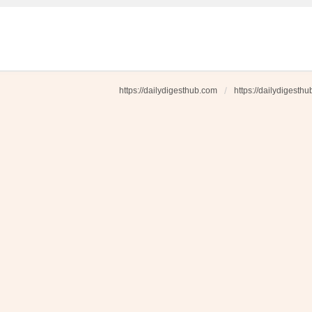
https://dailydigesthub.com
https://dailydigesth