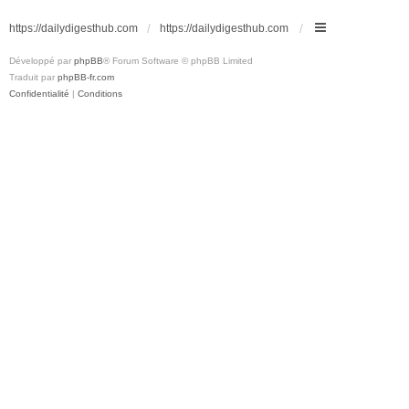
https://dailydigesthub.com
https://dailydigesthub.com
Développé par
phpBB
® Forum Software © phpBB Limited
Traduit par
phpBB-fr.com
Confidentialité
|
Conditions