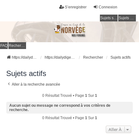
S’enregistrer
Connexion
Sujets sans réponse
Sujets actifs
FAQ
Rechercher
https://dailydigesthub.com
https://dailydigesthub.com
Rechercher
Sujets actifs
Sujets actifs
Aller à la recherche avancée
0 Résultat Trouvé • Page
1
Sur
1
Aucun sujet ou message ne correspond à vos critères de
recherche.
0 Résultat Trouvé • Page
1
Sur
1
Aller À