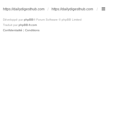
https://dailydigesthub.com
https://dailydigesthub.com
Développé par
phpBB
® Forum Software © phpBB Limited
Traduit par
phpBB-fr.com
Confidentialité
|
Conditions