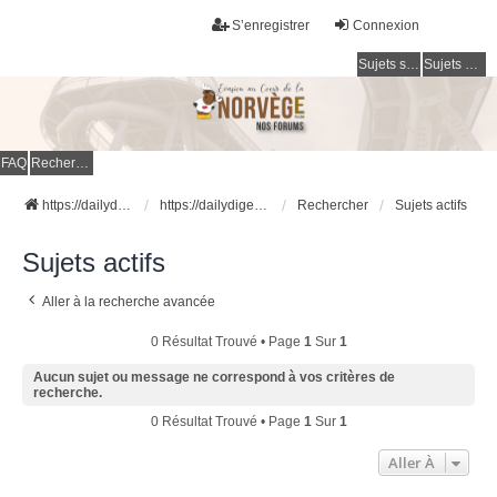
S’enregistrer
Connexion
Sujets sans réponse
Sujets actifs
FAQ
Rechercher
https://dailydigesthub.com
https://dailydigesthub.com
Rechercher
Sujets actifs
Sujets actifs
Aller à la recherche avancée
0 Résultat Trouvé • Page
1
Sur
1
Aucun sujet ou message ne correspond à vos critères de
recherche.
0 Résultat Trouvé • Page
1
Sur
1
Aller À