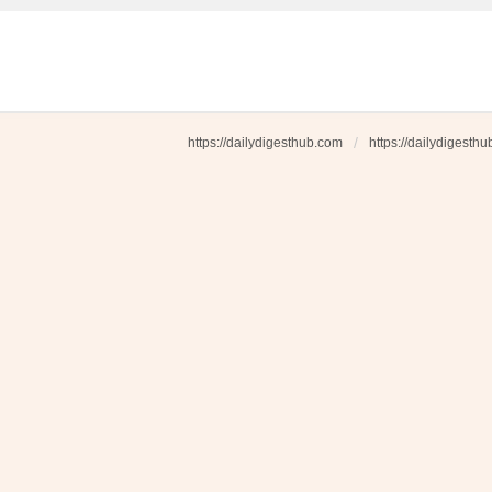
https://dailydigesthub.com
https://dailydigesth