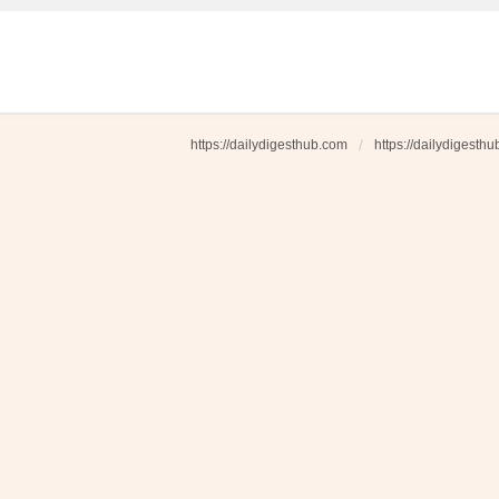
https://dailydigesthub.com
https://dailydigesth