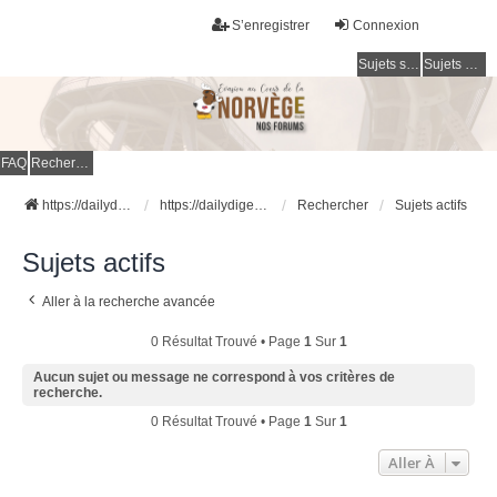
S’enregistrer
Connexion
Sujets sans réponse
Sujets actifs
FAQ
Rechercher
https://dailydigesthub.com
https://dailydigesthub.com
Rechercher
Sujets actifs
Sujets actifs
Aller à la recherche avancée
0 Résultat Trouvé • Page
1
Sur
1
Aucun sujet ou message ne correspond à vos critères de
recherche.
0 Résultat Trouvé • Page
1
Sur
1
Aller À