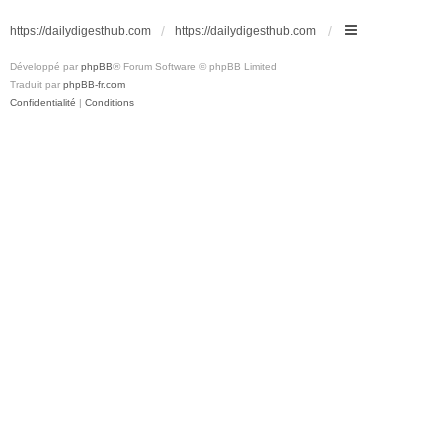
https://dailydigesthub.com
https://dailydigesthub.com
Développé par
phpBB
® Forum Software © phpBB Limited
Traduit par
phpBB-fr.com
Confidentialité
|
Conditions