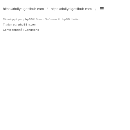
https://dailydigesthub.com
https://dailydigesthub.com
Développé par
phpBB
® Forum Software © phpBB Limited
Traduit par
phpBB-fr.com
Confidentialité
|
Conditions