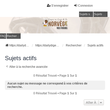
S’enregistrer
Connexion
Sujets sans réponse
Sujets actifs
FAQ
Rechercher
https://dailydigesthub.com
https://dailydigesthub.com
Rechercher
Sujets actifs
Sujets actifs
Aller à la recherche avancée
0 Résultat Trouvé • Page
1
Sur
1
Aucun sujet ou message ne correspond à vos critères de
recherche.
0 Résultat Trouvé • Page
1
Sur
1
Aller À