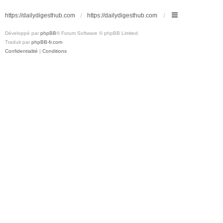
https://dailydigesthub.com
https://dailydigesthub.com
Développé par
phpBB
® Forum Software © phpBB Limited
Traduit par
phpBB-fr.com
Confidentialité
|
Conditions