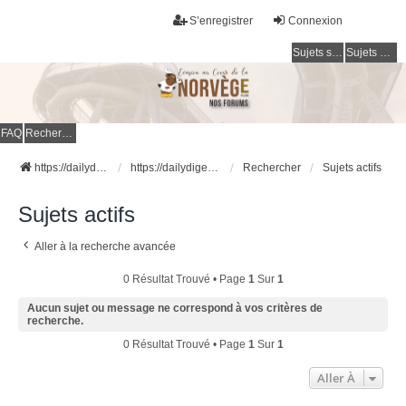
S’enregistrer
Connexion
Sujets sans réponse
Sujets actifs
FAQ
Rechercher
https://dailydigesthub.com
https://dailydigesthub.com
Rechercher
Sujets actifs
Sujets actifs
Aller à la recherche avancée
0 Résultat Trouvé • Page
1
Sur
1
Aucun sujet ou message ne correspond à vos critères de
recherche.
0 Résultat Trouvé • Page
1
Sur
1
Aller À