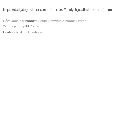
https://dailydigesthub.com
https://dailydigesthub.com
Développé par
phpBB
® Forum Software © phpBB Limited
Traduit par
phpBB-fr.com
Confidentialité
|
Conditions