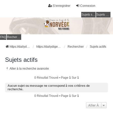
S’enregistrer
Connexion
Sujets sans réponse
Sujets actifs
FAQ
Rechercher
https://dailydigesthub.com
https://dailydigesthub.com
Rechercher
Sujets actifs
Sujets actifs
Aller à la recherche avancée
0 Résultat Trouvé • Page
1
Sur
1
Aucun sujet ou message ne correspond à vos critères de
recherche.
0 Résultat Trouvé • Page
1
Sur
1
Aller À