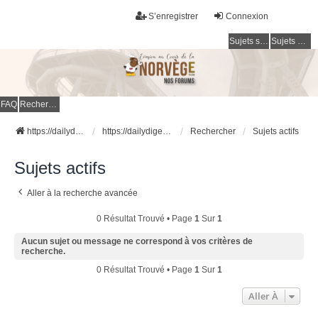
S’enregistrer
Connexion
Sujets sans réponse
Sujets actifs
FAQ
Rechercher
https://dailydigesthub.com
https://dailydigesthub.com
Rechercher
Sujets actifs
Sujets actifs
Aller à la recherche avancée
0 Résultat Trouvé • Page
1
Sur
1
Aucun sujet ou message ne correspond à vos critères de
recherche.
0 Résultat Trouvé • Page
1
Sur
1
Aller À