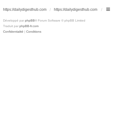
https://dailydigesthub.com
https://dailydigesthub.com
Développé par
phpBB
® Forum Software © phpBB Limited
Traduit par
phpBB-fr.com
Confidentialité
|
Conditions