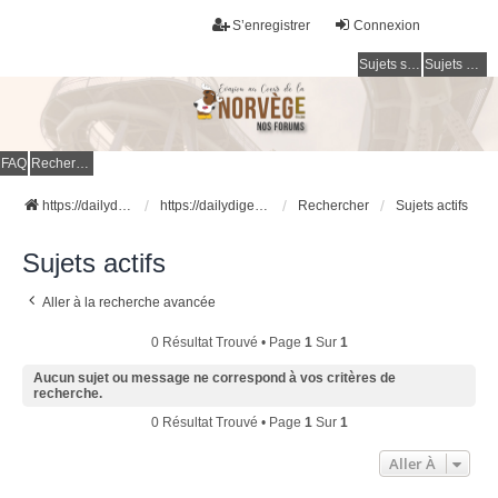
S’enregistrer
Connexion
Sujets sans réponse
Sujets actifs
FAQ
Rechercher
https://dailydigesthub.com
https://dailydigesthub.com
Rechercher
Sujets actifs
Sujets actifs
Aller à la recherche avancée
0 Résultat Trouvé • Page
1
Sur
1
Aucun sujet ou message ne correspond à vos critères de
recherche.
0 Résultat Trouvé • Page
1
Sur
1
Aller À