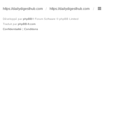
https://dailydigesthub.com
https://dailydigesthub.com
Développé par
phpBB
® Forum Software © phpBB Limited
Traduit par
phpBB-fr.com
Confidentialité
|
Conditions