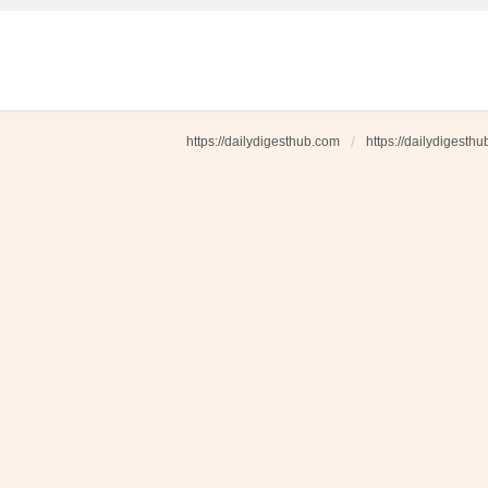
https://dailydigesthub.com
https://dailydigesth