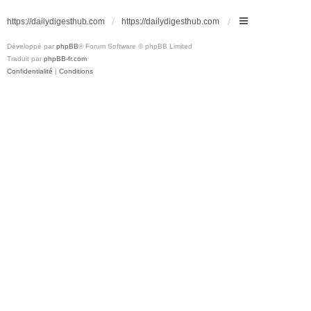
https://dailydigesthub.com
https://dailydigesthub.com
Développé par
phpBB
® Forum Software © phpBB Limited
Traduit par
phpBB-fr.com
Confidentialité
|
Conditions