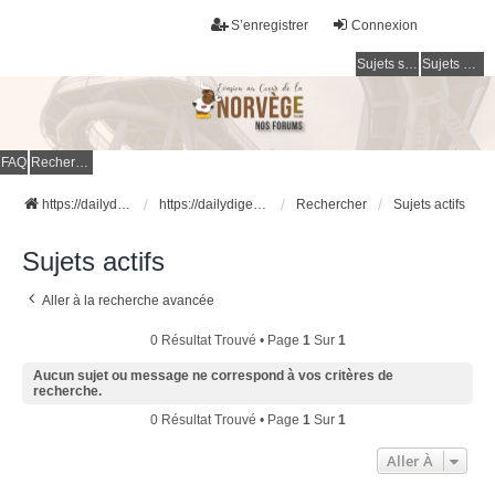
S’enregistrer
Connexion
Sujets sans réponse
Sujets actifs
FAQ
Rechercher
https://dailydigesthub.com
https://dailydigesthub.com
Rechercher
Sujets actifs
Sujets actifs
Aller à la recherche avancée
0 Résultat Trouvé • Page
1
Sur
1
Aucun sujet ou message ne correspond à vos critères de
recherche.
0 Résultat Trouvé • Page
1
Sur
1
Aller À