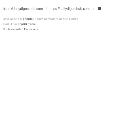
https://dailydigesthub.com
https://dailydigesthub.com
Développé par
phpBB
® Forum Software © phpBB Limited
Traduit par
phpBB-fr.com
Confidentialité
|
Conditions