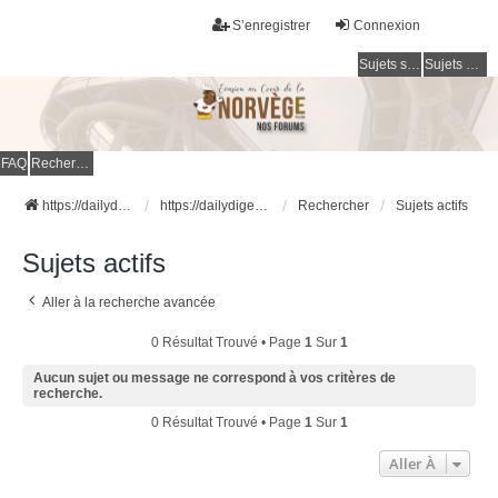
S’enregistrer
Connexion
Sujets sans réponse
Sujets actifs
FAQ
Rechercher
https://dailydigesthub.com
https://dailydigesthub.com
Rechercher
Sujets actifs
Sujets actifs
Aller à la recherche avancée
0 Résultat Trouvé • Page
1
Sur
1
Aucun sujet ou message ne correspond à vos critères de
recherche.
0 Résultat Trouvé • Page
1
Sur
1
Aller À