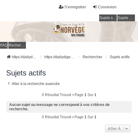
S’enregistrer
Connexion
Sujets sans réponse
Sujets actifs
FAQ
Rechercher
https://dailydigesthub.com
https://dailydigesthub.com
Rechercher
Sujets actifs
Sujets actifs
Aller à la recherche avancée
0 Résultat Trouvé • Page
1
Sur
1
Aucun sujet ou message ne correspond à vos critères de
recherche.
0 Résultat Trouvé • Page
1
Sur
1
Aller À