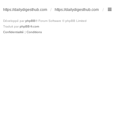
https://dailydigesthub.com
https://dailydigesthub.com
Développé par
phpBB
® Forum Software © phpBB Limited
Traduit par
phpBB-fr.com
Confidentialité
|
Conditions