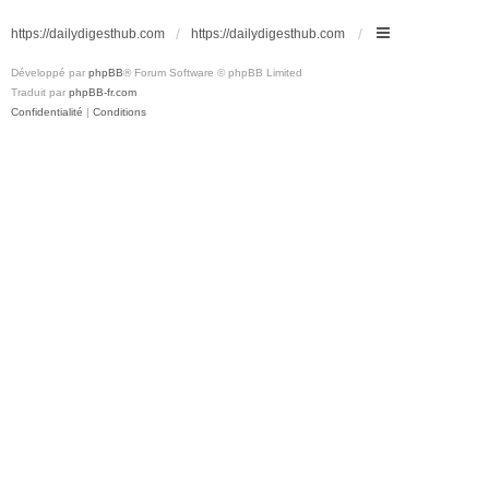
https://dailydigesthub.com
https://dailydigesthub.com
Développé par
phpBB
® Forum Software © phpBB Limited
Traduit par
phpBB-fr.com
Confidentialité
|
Conditions