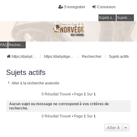
S’enregistrer
Connexion
Sujets sans réponse
Sujets actifs
FAQ
Rechercher
https://dailydigesthub.com
https://dailydigesthub.com
Rechercher
Sujets actifs
Sujets actifs
Aller à la recherche avancée
0 Résultat Trouvé • Page
1
Sur
1
Aucun sujet ou message ne correspond à vos critères de
recherche.
0 Résultat Trouvé • Page
1
Sur
1
Aller À