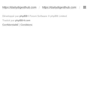
https://dailydigesthub.com
https://dailydigesthub.com
Développé par
phpBB
® Forum Software © phpBB Limited
Traduit par
phpBB-fr.com
Confidentialité
|
Conditions