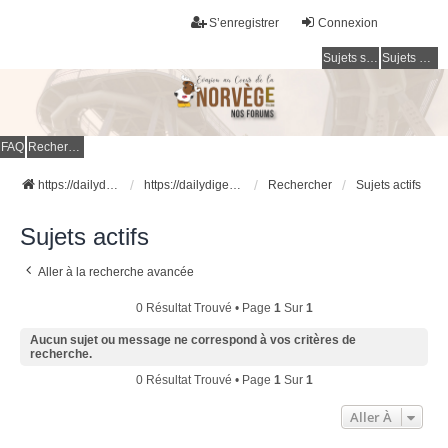
S’enregistrer
Connexion
Sujets sans réponse
Sujets actifs
FAQ
Rechercher
https://dailydigesthub.com
https://dailydigesthub.com
Rechercher
Sujets actifs
Sujets actifs
Aller à la recherche avancée
0 Résultat Trouvé • Page
1
Sur
1
Aucun sujet ou message ne correspond à vos critères de
recherche.
0 Résultat Trouvé • Page
1
Sur
1
Aller À