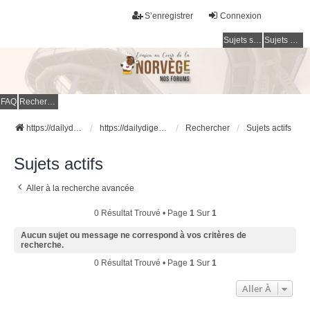
S’enregistrer
Connexion
Sujets sans réponse
Sujets actifs
FAQ
Rechercher
https://dailydigesthub.com
https://dailydigesthub.com
Rechercher
Sujets actifs
Sujets actifs
Aller à la recherche avancée
0 Résultat Trouvé • Page
1
Sur
1
Aucun sujet ou message ne correspond à vos critères de
recherche.
0 Résultat Trouvé • Page
1
Sur
1
Aller À