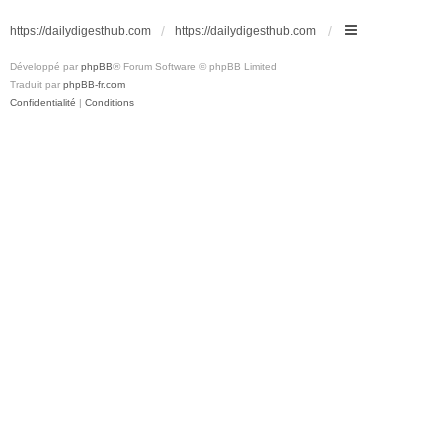
https://dailydigesthub.com
https://dailydigesthub.com
Développé par
phpBB
® Forum Software © phpBB Limited
Traduit par
phpBB-fr.com
Confidentialité
|
Conditions