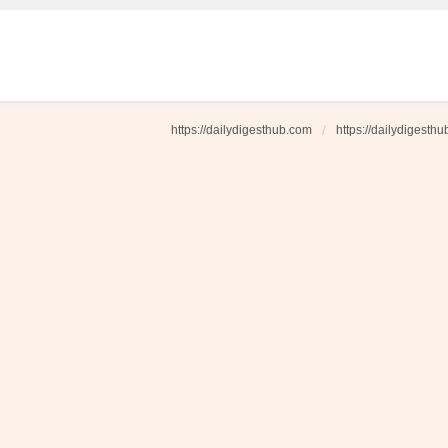
https://dailydigesthub.com
https://dailydigesth