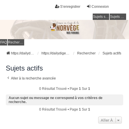
S’enregistrer
Connexion
Sujets sans réponse
Sujets actifs
FAQ
Rechercher
https://dailydigesthub.com
https://dailydigesthub.com
Rechercher
Sujets actifs
Sujets actifs
Aller à la recherche avancée
0 Résultat Trouvé • Page
1
Sur
1
Aucun sujet ou message ne correspond à vos critères de
recherche.
0 Résultat Trouvé • Page
1
Sur
1
Aller À