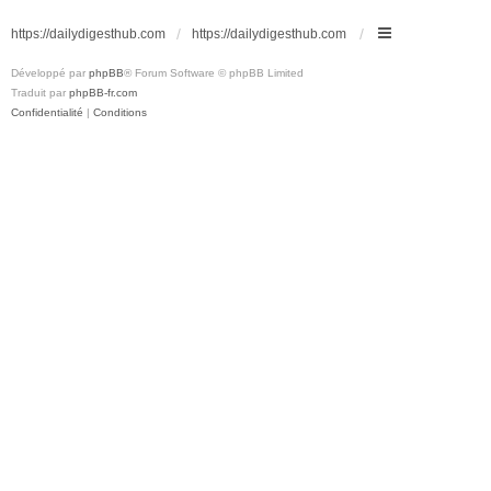
https://dailydigesthub.com
https://dailydigesthub.com
Développé par
phpBB
® Forum Software © phpBB Limited
Traduit par
phpBB-fr.com
Confidentialité
|
Conditions