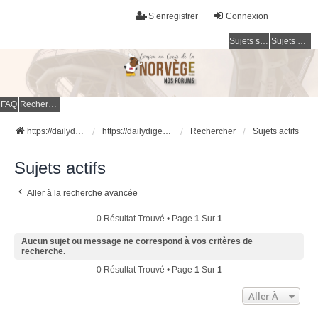
S’enregistrer
Connexion
Sujets sans réponse
Sujets actifs
FAQ
Rechercher
https://dailydigesthub.com
https://dailydigesthub.com
Rechercher
Sujets actifs
Sujets actifs
Aller à la recherche avancée
0 Résultat Trouvé • Page
1
Sur
1
Aucun sujet ou message ne correspond à vos critères de
recherche.
0 Résultat Trouvé • Page
1
Sur
1
Aller À