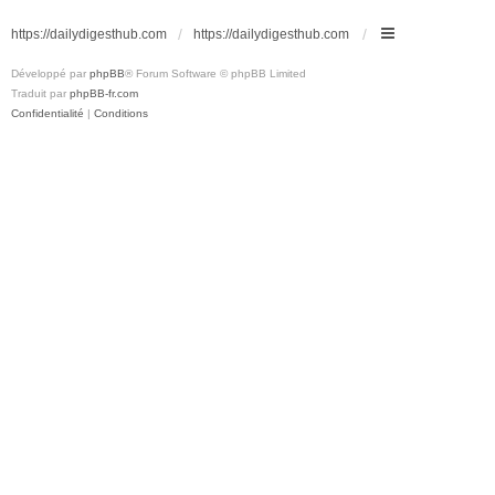
https://dailydigesthub.com
https://dailydigesthub.com
Développé par
phpBB
® Forum Software © phpBB Limited
Traduit par
phpBB-fr.com
Confidentialité
|
Conditions