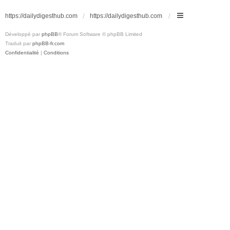
https://dailydigesthub.com
https://dailydigesthub.com
Développé par
phpBB
® Forum Software © phpBB Limited
Traduit par
phpBB-fr.com
Confidentialité
|
Conditions