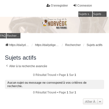
S’enregistrer
Connexion
Sujets sans réponse
Sujets actifs
FAQ
Rechercher
https://dailydigesthub.com
https://dailydigesthub.com
Rechercher
Sujets actifs
Sujets actifs
Aller à la recherche avancée
0 Résultat Trouvé • Page
1
Sur
1
Aucun sujet ou message ne correspond à vos critères de
recherche.
0 Résultat Trouvé • Page
1
Sur
1
Aller À