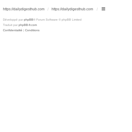
https://dailydigesthub.com
https://dailydigesthub.com
Développé par
phpBB
® Forum Software © phpBB Limited
Traduit par
phpBB-fr.com
Confidentialité
|
Conditions