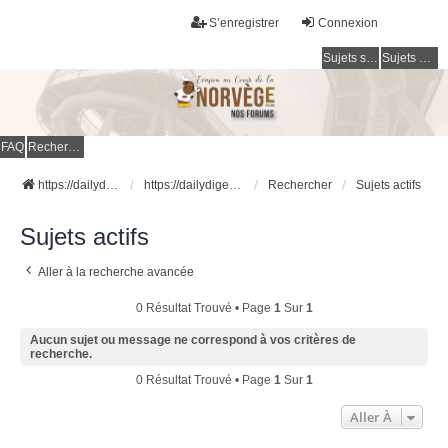
S’enregistrer
Connexion
Sujets sans réponse
Sujets actifs
FAQ
Rechercher
https://dailydigesthub.com
https://dailydigesthub.com
Rechercher
Sujets actifs
Sujets actifs
Aller à la recherche avancée
0 Résultat Trouvé • Page
1
Sur
1
Aucun sujet ou message ne correspond à vos critères de
recherche.
0 Résultat Trouvé • Page
1
Sur
1
Aller À