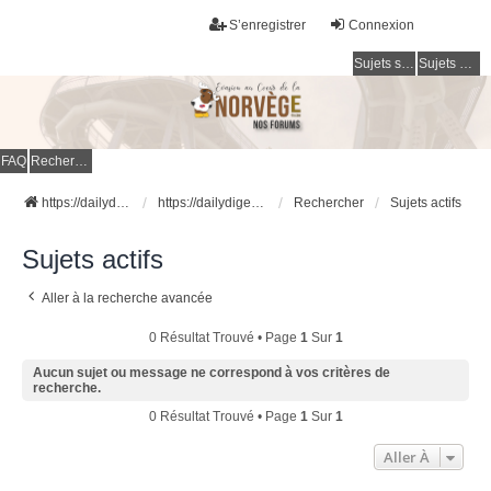
S’enregistrer
Connexion
Sujets sans réponse
Sujets actifs
FAQ
Rechercher
https://dailydigesthub.com
https://dailydigesthub.com
Rechercher
Sujets actifs
Sujets actifs
Aller à la recherche avancée
0 Résultat Trouvé • Page
1
Sur
1
Aucun sujet ou message ne correspond à vos critères de
recherche.
0 Résultat Trouvé • Page
1
Sur
1
Aller À