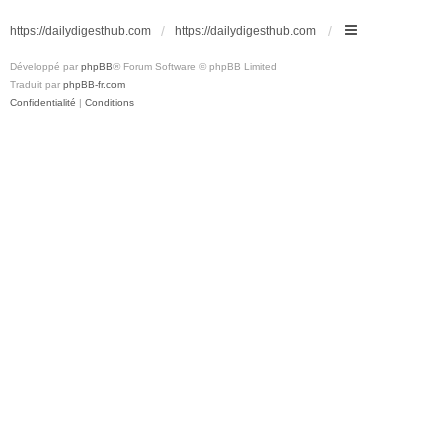
https://dailydigesthub.com
https://dailydigesthub.com
Développé par
phpBB
® Forum Software © phpBB Limited
Traduit par
phpBB-fr.com
Confidentialité
|
Conditions