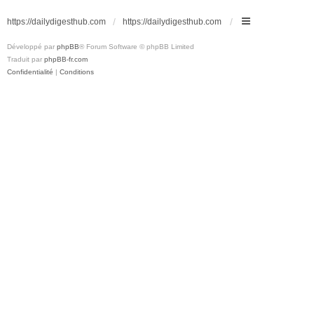
https://dailydigesthub.com
https://dailydigesthub.com
Développé par
phpBB
® Forum Software © phpBB Limited
Traduit par
phpBB-fr.com
Confidentialité
|
Conditions