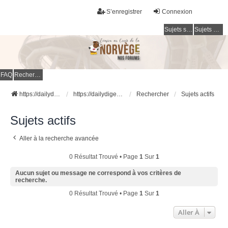
S’enregistrer
Connexion
Sujets sans réponse
Sujets actifs
FAQ
Rechercher
https://dailydigesthub.com
https://dailydigesthub.com
Rechercher
Sujets actifs
Sujets actifs
Aller à la recherche avancée
0 Résultat Trouvé • Page
1
Sur
1
Aucun sujet ou message ne correspond à vos critères de
recherche.
0 Résultat Trouvé • Page
1
Sur
1
Aller À